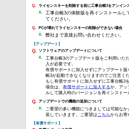
Q
.
ライセンスキーを削除する前に工事台帳3をアンイン
A.
工事台帳3の体験版を再インストールし
てください。
Q
.
PCが壊れてライセンスキーの削除ができない場合
A.
弊社まで直接お問い合わせください。
【アップデート】
Q
ソフトウェアのアップデートについて
.
A.
工事台帳3のアップデート版をご利用いた
入が必要です。
有償サポートに加入せずにアップデート版
帳3が起動できなくなりますのでご注意く
もし有償サポートに加入せずに工事台帳3
場合は、
有償サポートに加入する
か、アッ
ルして購入時のバージョンを再インストー
Q
アップデートでの機能の追加について
.
A.
ご要望の多い機能につきましては可能なか
装していきます。ご要望は
こちら
からお寄
【有償サポート】