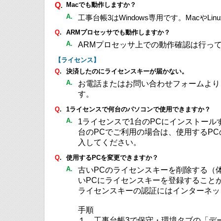
Q
Macでも動作しますか？
.
A.
工事台帳3はWindows専用です。MacやL
Q
.
ARMプロセッサでも動作しますか？
A.
ARMプロセッサ上での動作確認は行っ
【ライセンス】
Q
.
決済したのにライセンスキーが届かない。
A.
お電話またはお問い合わせフォームより
す。
Q
.
1ライセンスで何台のパソコンで使用できますか？
A.
1ライセンスで1台のPCにインストール
台のPCでご利用の場合は、使用するP
入してください。
Q
.
使用するPCを変更できますか？
A.
古いPCのライセンスキーを削除する（
いPCにライセンスキーを登録すること
ライセンスキーの認証にはインターネッ
手順
１．工事台帳3で保守・環境タブの「デ