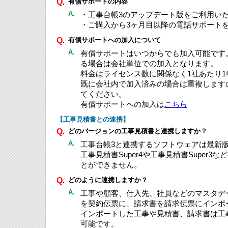
Q
有償サポートの内容
.
A.
・工事台帳3のアップデート版をご利用い
・ご購入から3ヶ月目以降の電話サポート
Q
有償サポートへの加入について
.
A.
有償サポートはいつからでも加入可能です
る場合は会社単位での加入となります。
料金はライセンス数に関係なく1社あたり1年間
既に会社内で加入済みの場合は重複します
てください。
有償サポートへの加入は
こちら
【工事見積書との連携】
Q
どのバージョンの工事見積書と連携しますか？
.
A.
工事台帳3と連携するソフトウェアは最新版の
工事見積書Super4や工事見積書Super
とができません。
Q
どのように連携しますか？
.
A.
工事や顧客、仕入先、社員などのマスタデ
を契約伝票に、請求書を請求伝票にインポ
インポートした工事や見積書、請求書は工
可能です。